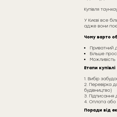
Купівля таунха
У Києві все б
адже вони поє
Чому варто о
Приватний д
Більше прос
Можливість 
Етапи купівлі
Вибір забудо
Перевірка д
будівництво)
Підписання 
Оплата або
Поради від е