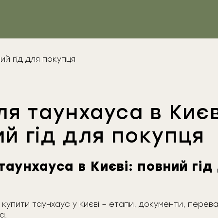
ля таунхауса в Києв
й гід для покупця
таунхауса в Києві: повний гід
 купити таунхаус у Києві – етапи, документи, перев
а.