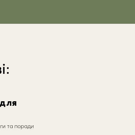
і:
 для
аги та поради