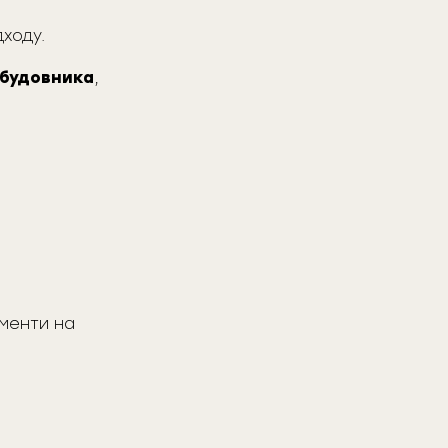
дходу.
абудовника
,
ументи на