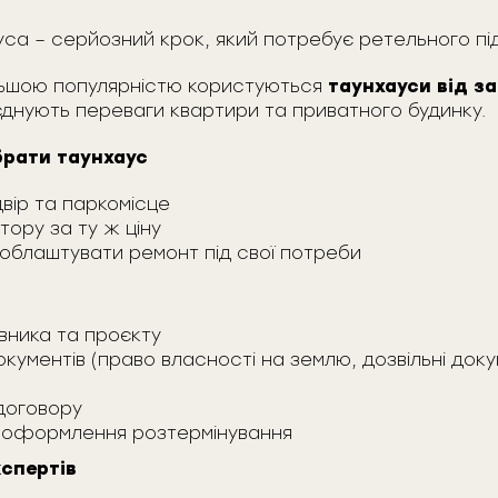
уса – серйозний крок, який потребує ретельного пі
ільшою популярністю користуються
таунхауси від з
днують переваги квартири та приватного будинку.
брати таунхаус
вір та паркомісце
тору за ту ж ціну
облаштувати ремонт під свої потреби
вника та проєкту
окументів (право власності на землю, дозвільні док
договору
 оформлення розтермінування
кспертів